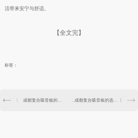
活带来安宁与舒适。
【全文完】
标签：
成都复合吸音板的制作材料及效果评估
..成都复合吸音板的选择指南